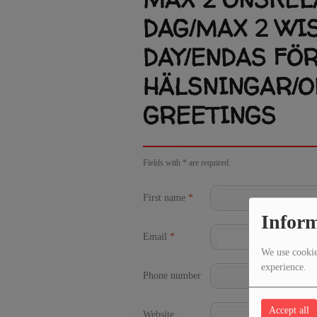
DAG/MAX 2 WIS
DAY/ENDAS FÖ
HÄLSNINGAR/O
GREETINGS
Fields with * are required.
First name
*
Inform
Email
*
We use cookies
experience.
Phone number
Accept all
Website