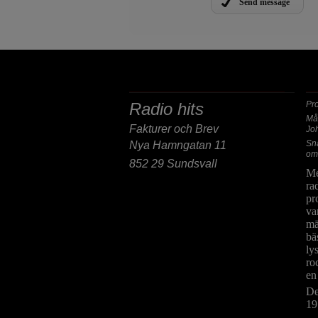
Send message
POST/BESÖKSADRESS
F
Radio hits
Pr
Må
Fakturer och Brev
Jo
Sn
Nya Hamngatan 11
om
852 29 Sundsvall
Me
ra
pr
va
mä
bä
ly
ro
en
De
19