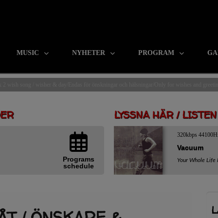
MUSIC
NYHETER
PROGRAM
GA
 2 wish song / wisher & day/Endas för önskningar och hälsningar/Only for wishes and greeti
DER
LYSSNA HÄR / LISTE
320kbps 44100H
Vacuum
Programs
Your Whole Life 
schedule
L
ÅT / ÖNSKARE &