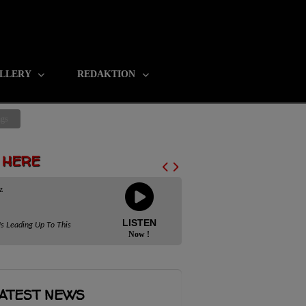
LLERY
REDAKTION
ngs
N HERE
z
LISTEN
Is Leading Up To This
Now !
ATEST NEWS