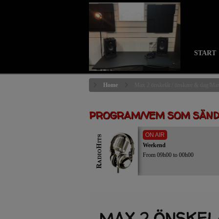
START
Home
Max 2 önskelåt / önskare & dag/Max
PROGRAM/VEM SOM SÄN
ON AIR
Weekend
From 09h00 to 00h00
MAX 2 ÖNSKEL