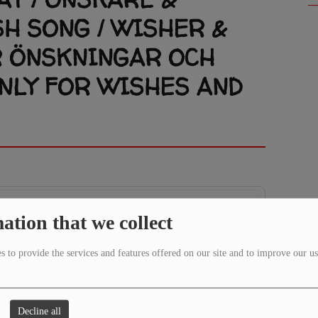
H SONG / WISHER &
R ÖNSKNINGAR OCH
NLY FOR WISHES AND
ation that we collect
 to provide the services and features offered on our site and to improve our us
Decline all