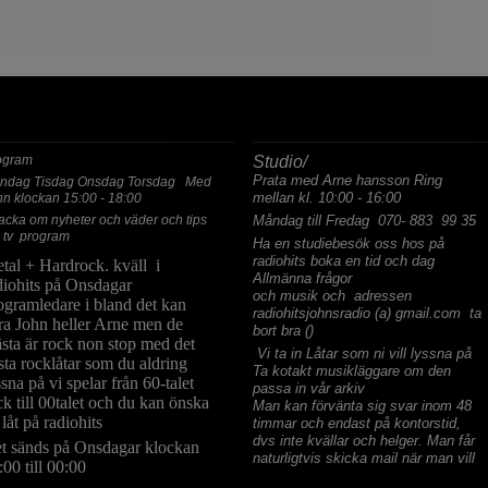
ASTA PROGRAM
ALLMÄNNA FRÅGOR
ogram
Studio/
Prata med Arne hansson Ring
ndag Tisdag Onsdag Torsdag Med
mellan kl. 10:00 - 16:00
hn klockan 15:00 - 18:00
acka om nyheter och väder och tips
Måndag till Fredag 070- 883 99 35
 tv program
Ha en studiebesök oss hos på
radiohits boka en tid och dag
tal + Hardrock. kväll i
Allmänna frågor
diohits på Onsdagar
och musik och adressen
ogramledare i bland det kan
radiohitsjohnsradio (a) gmail.com ta
ra John heller Arne men de
bort bra ()
sta är rock non stop med det
Vi ta in Låtar som ni vill lyssna på
sta rocklåtar som du aldring
Ta kotakt musikläggare om den
ssna på vi spelar från 60-talet
passa in vår arkiv
ck till 00talet och du kan önska
Man kan förvänta sig svar inom 48
 låt på radiohits
timmar och endast på kontorstid,
dvs inte kvällar och helger. Man får
t sänds på Onsdagar klockan
naturligtvis skicka mail när man vill
:00 till 00:00