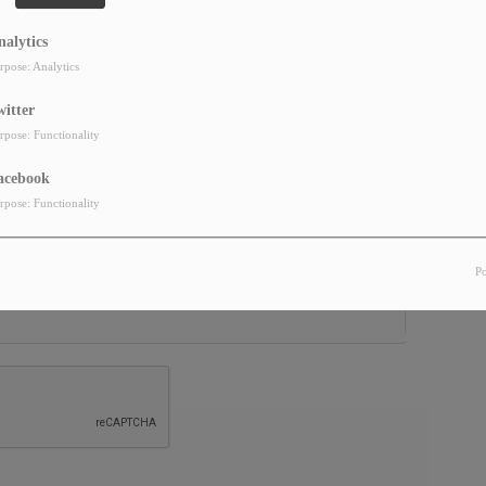
nalytics
rpose: Analytics
witter
rpose: Functionality
acebook
rpose: Functionality
P