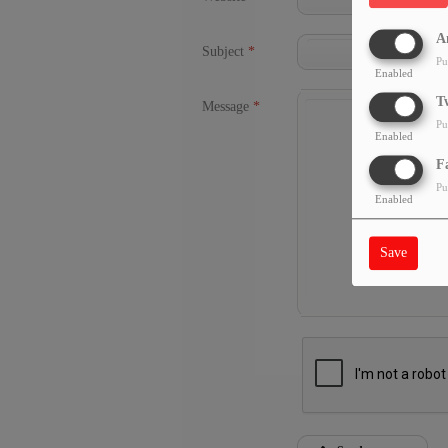
A
Subject
*
Pu
Enabled
T
Message
*
Pu
Enabled
F
Pu
Enabled
Save