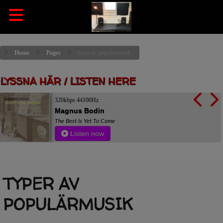
Home
Pages
typer av populärmusik
LYSSNA HÄR / LISTEN HERE
320kbps 44100Hz
Magnus Bodin
The Best Is Yet To Come
Listen now
TYPER AV
POPULÄRMUSIK