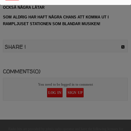
DEN BÄSTA MUSIKEN FRÅN 50-TALET OCH FRAMÅT VI SPELAR
OCKSÅ NÅGRA LÅTAR
SOM ALDRIG HAR HAFT NÅGRA CHANS ATT KOMMA UT I
RAMPLJUSET STATIONEN SOM BLANDAR MUSIKEN!
SHARE !
COMMENTS(0)
You need to be logged in to comment
LOG IN
SIGN UP
Radio hits are provided by john's radio operator and have the following licenses for