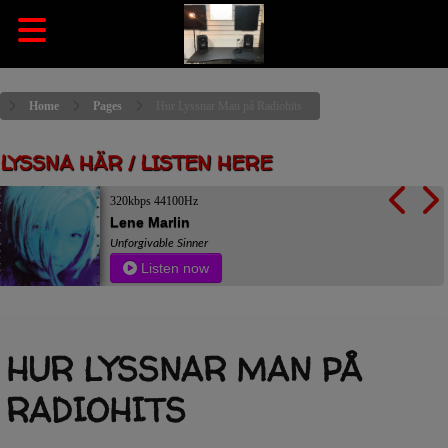
Home
Pages
Hur Lyssnar Man på Radiohits
LYSSNA HÄR / LISTEN HERE
320kbps 44100Hz
Lene Marlin
Unforgivable Sinner
Listen now
HUR LYSSNAR MAN PÅ
RADIOHITS