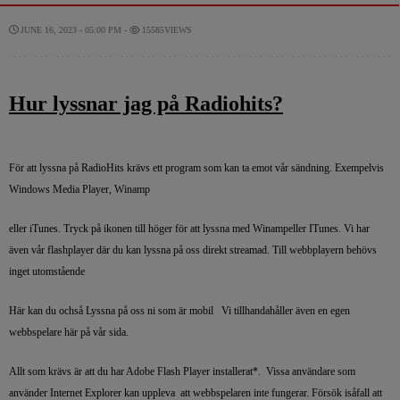
JUNE 16, 2023 - 05:00 PM -
15585VIEWS
Hur lyssnar jag på Radiohits?
För att lyssna på RadioHits krävs ett program som kan ta emot vår sändning. Exempelvis
Windows Media Player, Winamp
eller iTunes. Tryck på ikonen till höger för att lyssna med Winampeller ITunes. Vi har
även vår flashplayer där du kan lyssna på oss direkt streamad. Till webbplayern behövs
inget utomstående
Här kan du ochså Lyssna på oss ni som är mobil Vi tillhandahåller även en egen
webbspelare här på vår sida.
Allt som krävs är att du har Adobe Flash Player installerat*. Vissa användare som
använder Internet Explorer kan uppleva att webbspelaren inte fungerar. Försök isåfall att