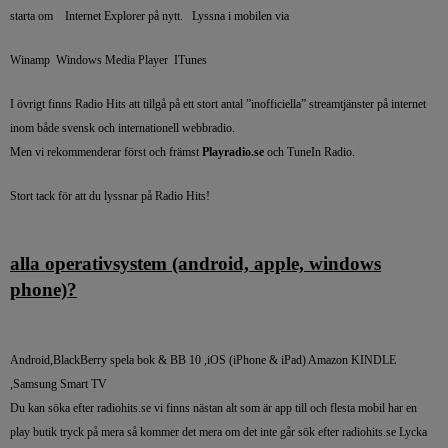
starta om Internet Explorer på nytt. Lyssna i mobilen via
Winamp Windows Media Player ITunes
I övrigt finns Radio Hits att tillgå på ett stort antal ”inofficiella” streamtjänster på internet
inom både svensk och internationell webbradio.
Men vi rekommenderar först och främst
Playradio.se
och TuneIn Radio.
Stort tack för att du lyssnar på Radio Hits!
alla operativsystem (android, apple, windows
phone)?
Android,BlackBerry spela bok & BB 10 ,iOS (iPhone & iPad) Amazon KINDLE
,Samsung Smart TV
Du kan söka efter radiohits.se vi finns nästan alt som är app till och flesta mobil har en
play butik tryck på mera så kommer det mera om det inte går sök efter radiohits.se Lycka