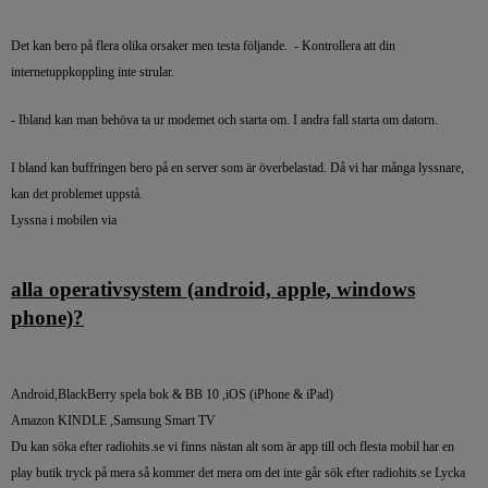
Det kan bero på flera olika orsaker men testa följande. - Kontrollera att din
internetuppkoppling inte strular.
- Ibland kan man behöva ta ur modemet och starta om. I andra fall starta om datorn.
I bland kan buffringen bero på en server som är överbelastad. Då vi har många lyssnare,
kan det problemet uppstå.
Lyssna i mobilen via
alla operativsystem (android, apple, windows
phone)?
Android,BlackBerry spela bok & BB 10 ,iOS (iPhone & iPad)
Amazon KINDLE ,Samsung Smart TV
Du kan söka efter radiohits.se vi finns nästan alt som är app till och flesta mobil har en
play butik tryck på mera så kommer det mera om det inte går sök efter radiohits.se Lycka