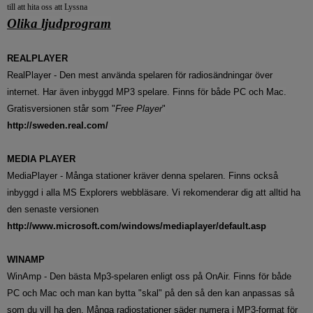
till att hita oss att Lyssna
Olika ljudprogram
REALPLAYER
RealPlayer - Den mest använda spelaren för radiosändningar över
internet. Har även inbyggd MP3 spelare. Finns för både PC och Mac.
Gratisversionen står som "
Free Player
"
http://sweden.real.com/
MEDIA PLAYER
MediaPlayer - Många stationer kräver denna spelaren. Finns också
inbyggd i alla MS Explorers webbläsare. Vi rekomenderar dig att alltid ha
den senaste versionen
http://www.microsoft.com/windows/mediaplayer/default.asp
WINAMP
WinAmp - Den bästa Mp3-spelaren enligt oss på OnAir. Finns för både
PC och Mac och man kan bytta "skal" på den så den kan anpassas så
som du vill ha den. Många radiostationer säder numera i MP3-format för