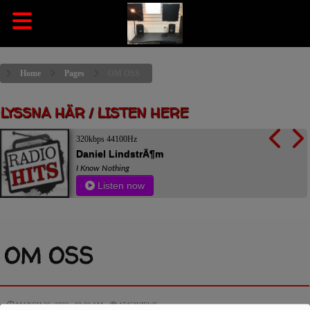
Home
Pages
OM OSS
LYSSNA HÄR / LISTEN HERE
320kbps 44100Hz
Daniel LindstrÃ¶m
I Know Nothing
Listen now
OM OSS
MARCH 26, 2023 - 03:00 AM -
17453VIEWS