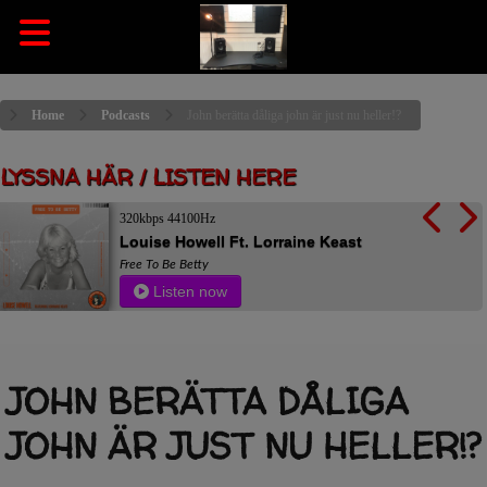
Home
Podcasts
John berätta dåliga john är just nu heller!?
LYSSNA HÄR / LISTEN HERE
320kbps 44100Hz
Louise Howell Ft. Lorraine Keast
Free To Be Betty
Listen now
JOHN BERÄTTA DÅLIGA
JOHN ÄR JUST NU HELLER!?