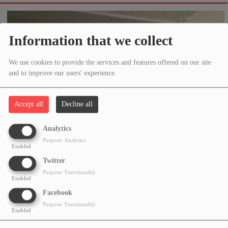
Information that we collect
We use cookies to provide the services and features offered on our site
and to improve our users' experience.
Accept all
Decline all
Analytics
Purpose: Analytics
Enabled
Twitter
Purpose: Functionality
Enabled
JANUARY 22, 2026 - 07:07 AM -
982VIEWS
Facebook
Purpose: Functionality
Enabled
Hej har brätta jag ur det är just nu men jag jobbar ochså på sundsvalls koummun