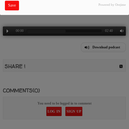
Powered by Orejime
Save
verkamet och radio plus detta men gå och lyssna
00:00
02:40
Download podcast
SHARE !
COMMENTS(0)
You need to be logged in to comment
LOG IN
SIGN UP